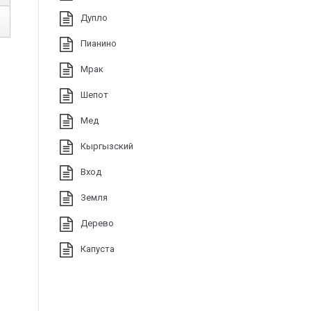
Дупло
Пианино
Мрак
Шепот
Мед
Кыргызский
Вход
Земля
Дерево
Капуста