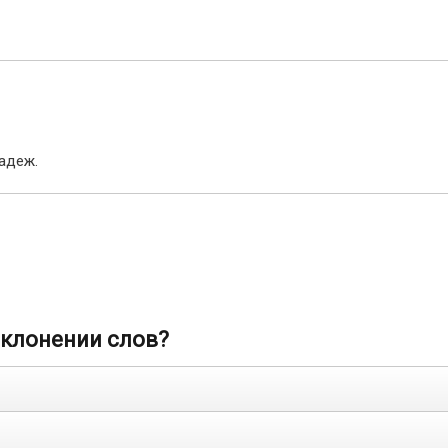
адеж.
склонении слов?