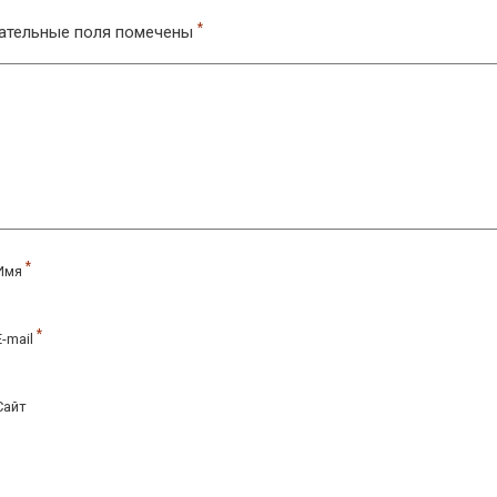
*
ательные поля помечены
*
Имя
*
E-mail
Сайт