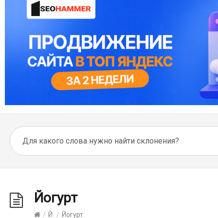
Йогурт
/
Й
/
Йогурт