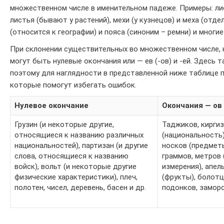
множественном числе в именительном падеже. Примеры: ли
листья (бывают у растений), мехи (у кузнецов) и меха (отд
(относится к географии) и пояса (синоним – ремни) и многие
При склонении существительных во множественном числе, 
могут быть нулевые окончания или — ев (-ов) и -ей. Здесь 
поэтому для наглядности в представленной ниже таблице 
которые помогут избегать ошибок.
Нулевое окончание
Окончания — ов 
Грузин (и некоторые другие,
Таджиков, киргиз
относящиеся к названию различных
(национальность)
национальностей), партизан (и другие
носков (предмет
слова, относящиеся к названию
граммов, метров
войск), вольт (и некоторые другие
измерения), апел
физические характеристики), плеч,
(фрукты), болотц
полотен, чисел, деревень, басен и др.
подонков, заморо