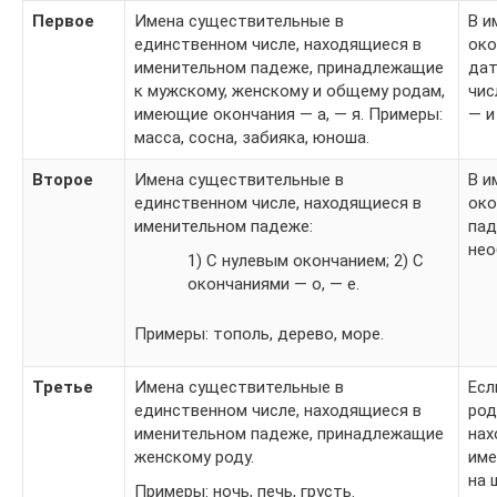
Первое
Имена существительные в
В и
единственном числе, находящиеся в
око
именительном падеже, принадлежащие
дат
к мужскому, женскому и общему родам,
чис
имеющие окончания — а, — я. Примеры:
— и
масса, сосна, забияка, юноша.
Второе
Имена существительные в
В и
единственном числе, находящиеся в
око
именительном падеже:
пад
нео
1) С нулевым окончанием; 2) С
окончаниями — о, — е.
Примеры: тополь, дерево, море.
Третье
Имена существительные в
Есл
единственном числе, находящиеся в
род
именительном падеже, принадлежащие
нах
женскому роду.
име
на 
Примеры: ночь, печь, грусть.