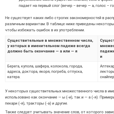
падает на первый слог (вечер – вечер — а, голос – гол
Не существует каких-либо строгих закономерностей в рас
различным вариантам. В таблице ниже приведены некоторы
чтобы избежать ошибок в их употреблении.
Существительные в множественном числа,
Сущест
у которых в именительном падеже всегда
множес
должно быть окончание — а или — я
падеже
и
Берега, купола, шафера, колокола, города,
Аптекар
адреса, доктора, якоря, погреба, отпуска,
лекторы
катера.
снайпер
У некоторых существительных множественного числа в им
использовано как окончание — ы (-и), так и — а (-я). Примеры:
пекари (-я), тракторы (-а) и другие.
Также следует учитывать значение слов, от которого зави