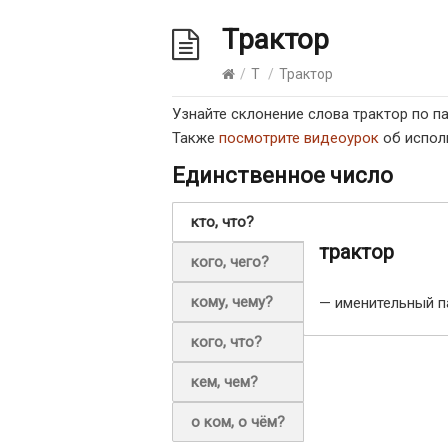
Трактор
/
Т
/
Трактор
Узнайте склонение слова трактор по 
Также
посмотрите видеоурок
об испол
Единственное число
кто, что?
трактор
кого, чего?
кому, чему?
— именительный п
кого, что?
кем, чем?
о ком, о чём?