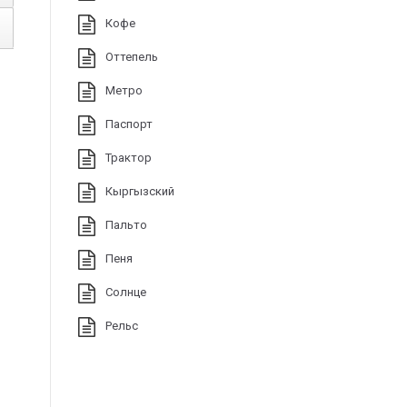
Кофе
Оттепель
Метро
Паспорт
Трактор
Кыргызский
Пальто
Пеня
Солнце
Рельс