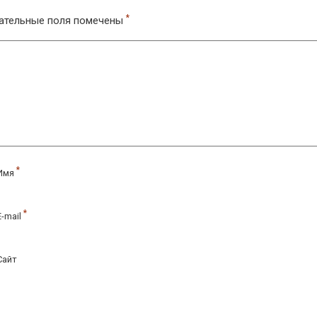
*
ательные поля помечены
*
Имя
*
E-mail
Сайт