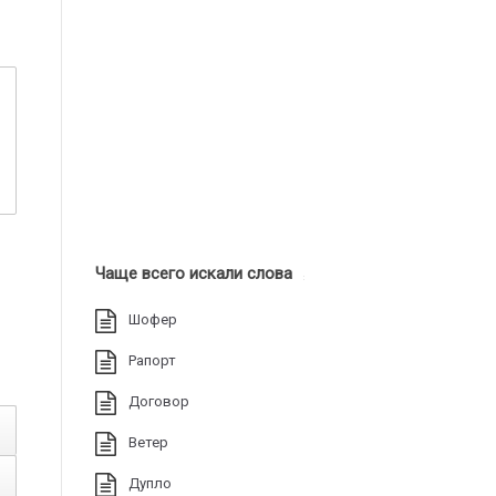
Чаще всего искали слова
Шофер
Рапорт
Договор
Ветер
Дупло