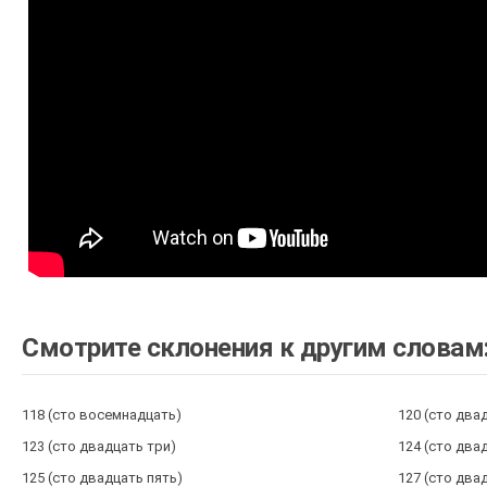
Смотрите склонения к другим словам
118 (сто восемнадцать)
120 (сто два
123 (сто двадцать три)
124 (сто два
125 (сто двадцать пять)
127 (сто два