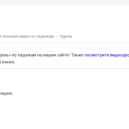
е женских имен по падежам
/
Адель
дель» по падежам на нашем сайте! Также
посмотрите видеоур
 языке.
падеж.