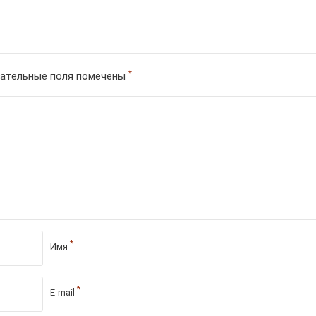
*
ательные поля помечены
*
Имя
*
E-mail