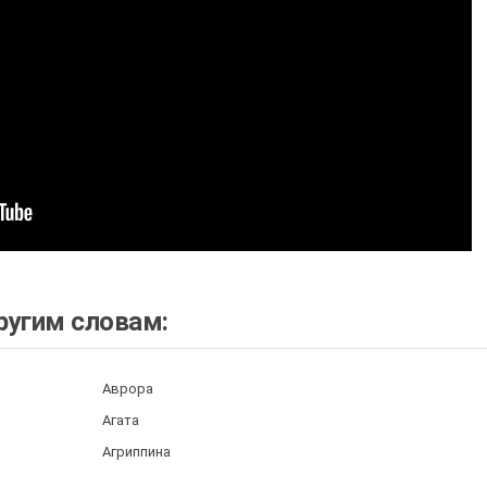
ругим словам:
Аврора
Агата
Агриппина