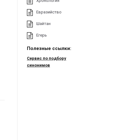
Хронология
Евразийство
Шайтан
Егерь
Полезные ссылки:
Сервис по подбору
синонимов