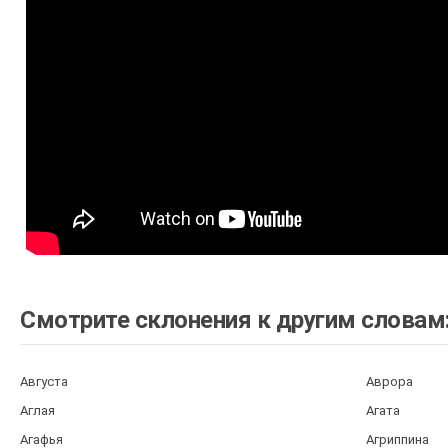
Смотрите склонения к другим словам
Августа
Аврора
Аглая
Агата
Агафья
Агриппина