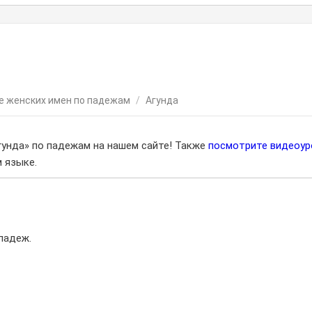
е женских имен по падежам
/
Агунда
гунда» по падежам на нашем сайте! Также
посмотрите видеоур
 языке.
падеж.