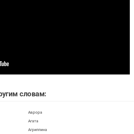
ругим словам:
Аврора
Агата
Агриппина