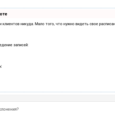
боте
си клиентов никуда. Мало того, что нужно видеть свое расписа
едение записей:
;