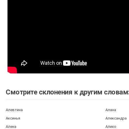
Смотрите склонения к другим словам
Алевтина
Алана
Аксинья
Александра
Алена
Алико