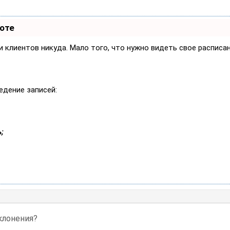
боте
си клиентов никуда. Мало того, что нужно видеть свое расписа
едение записей:
;