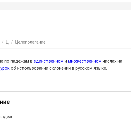
/
Ц
/
Целеполагание
ие по падежам в
единственном
и
множественном
числах на
оурок
об использовании склонений в русском языке.
ние
падеж.