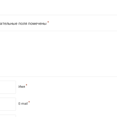
*
ательные поля помечены
*
Имя
*
E-mail