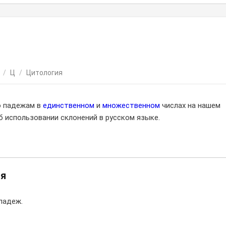
/
Ц
/
Цитология
о падежам в
единственном
и
множественном
числах на нашем
 использовании склонений в русском языке.
ия
падеж.