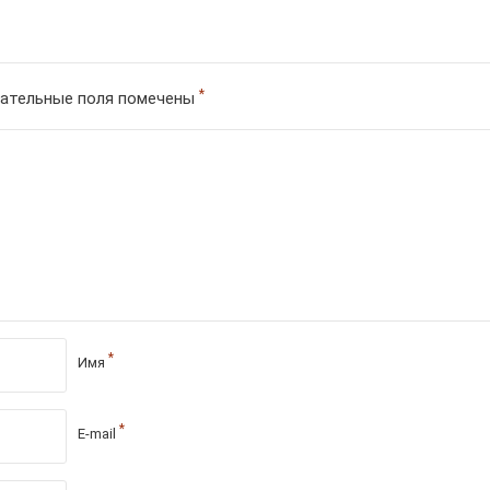
*
ательные поля помечены
*
Имя
*
E-mail