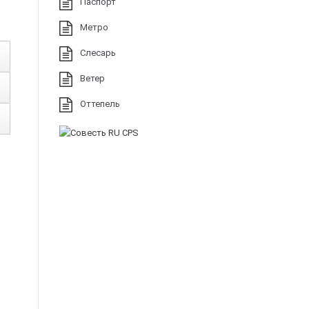
Паспорт
Метро
Слесарь
Ветер
Оттепель