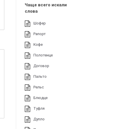
Чаще всего искали
слова
Шофер
Рапорт
Кофе
Полотенце
Договор
Пальто
Рельс
Блюдце
Туфля
Дупло