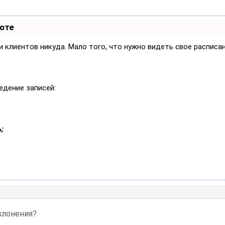
боте
си клиентов никуда. Мало того, что нужно видеть свое расписа
едение записей:
;