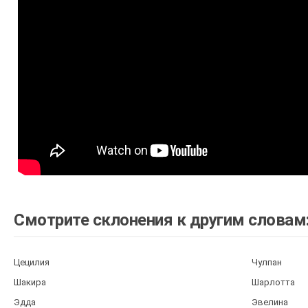
Смотрите склонения к другим словам
Цецилия
Чулпан
Шакира
Шарлотта
Эдда
Эвелина