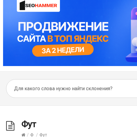
Фут
/
Ф
/
Фут