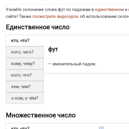
Узнайте склонение слова фут по падежам в
единственном
и
сайте! Также
посмотрите видеоурок
об использовании склон
Единственное число
кто, что?
фут
кого, чего?
кому, чему?
— именительный падеж.
кого, что?
кем, чем?
о ком, о чём?
Множественное число
кто, что?