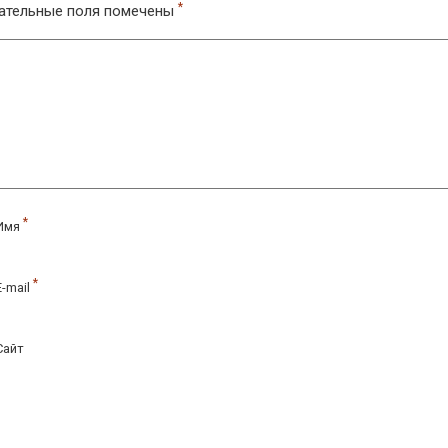
*
ательные поля помечены
*
Имя
*
E-mail
Сайт