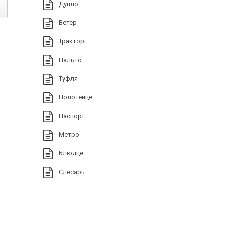
Дупло
Ветер
Трактор
Пальто
Туфля
Полотенце
Паспорт
Метро
Блюдце
Слесарь