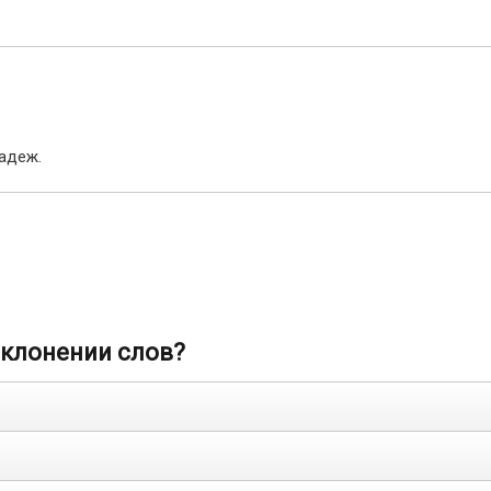
адеж.
склонении слов?