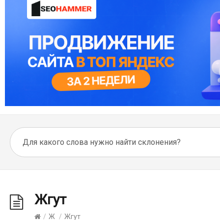
Жгут
/
Ж
/
Жгут