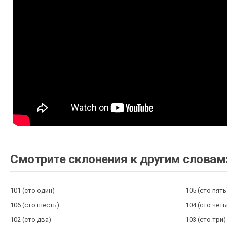
Смотрите склонения к другим словам
101 (сто один)
105 (сто пять
106 (сто шесть)
104 (сто чет
102 (сто два)
103 (сто три)