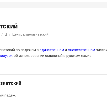
тский
/
Ц
/
Центральноазиатский
азиатский по падежам в
единственном
и
множественном
числа
деоурок
об использовании склонений в русском языке.
зиатский
ый падеж.