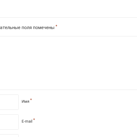
*
ательные поля помечены
*
Имя
*
E-mail