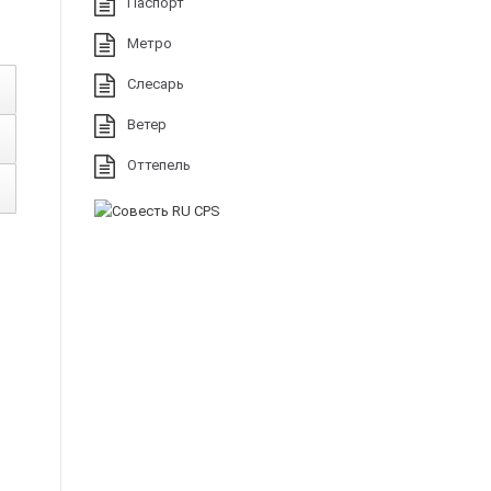
Паспорт
Метро
Слесарь
Ветер
Оттепель