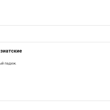
зиатские
ый падеж.