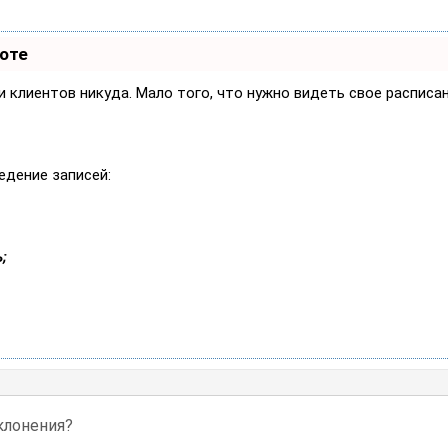
боте
си клиентов никуда. Мало того, что нужно видеть свое расписа
едение записей:
;