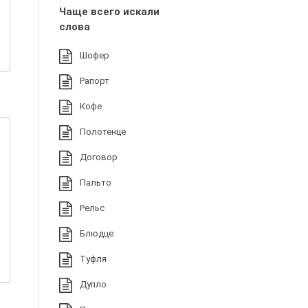
Чаще всего искали
слова
Шофер
Рапорт
Кофе
Полотенце
Договор
Пальто
Рельс
Блюдце
Туфля
Дупло