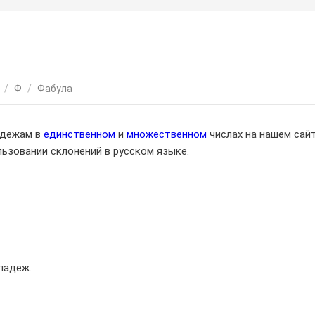
/
Ф
/
Фабула
адежам в
единственном
и
множественном
числах на нашем сайт
ьзовании склонений в русском языке.
падеж.