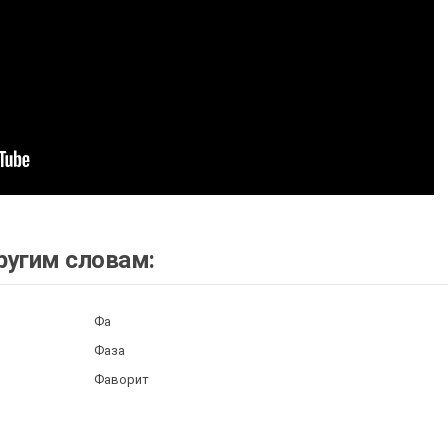
ругим словам:
Фа
Фаза
Фаворит