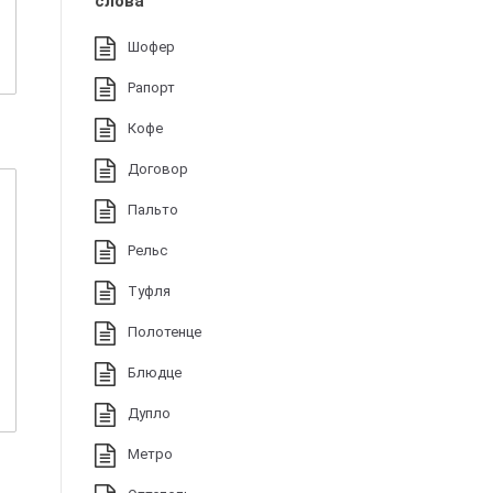
слова
Шофер
Рапорт
Кофе
Договор
Пальто
Рельс
Туфля
Полотенце
Блюдце
Дупло
Метро