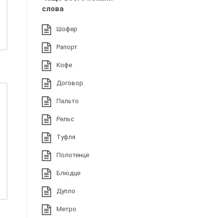
слова
Шофер
Рапорт
Кофе
Договор
Пальто
Рельс
Туфля
Полотенце
Блюдце
Дупло
Метро