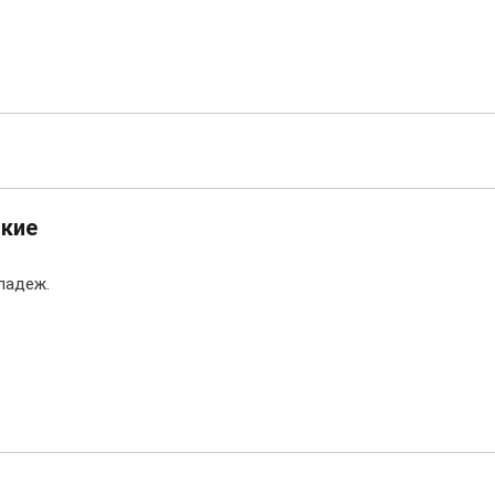
кие
падеж.