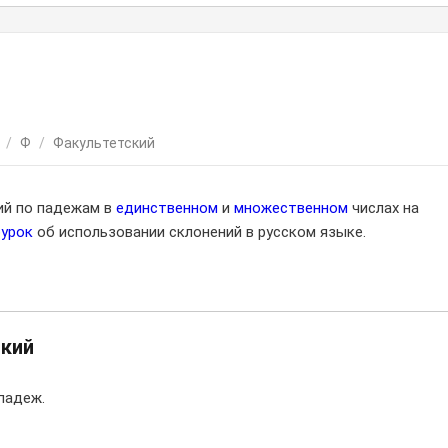
/
Ф
/
Факультетский
ий по падежам в
единственном
и
множественном
числах на
оурок
об использовании склонений в русском языке.
кий
падеж.