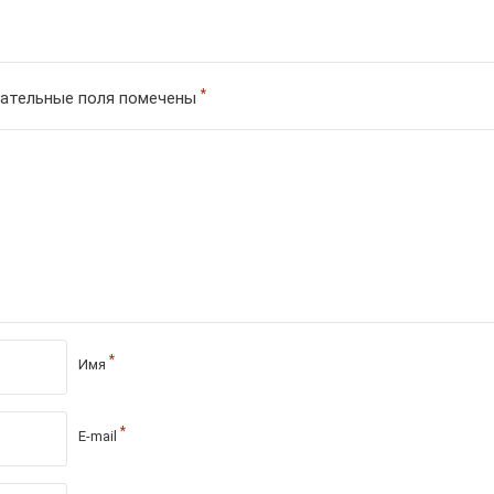
*
ательные поля помечены
*
Имя
*
E-mail