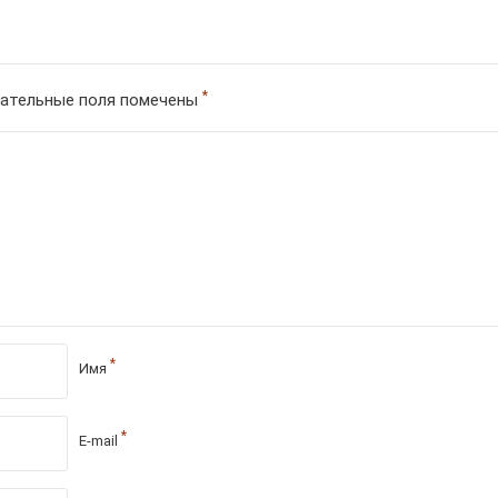
*
ательные поля помечены
*
Имя
*
E-mail