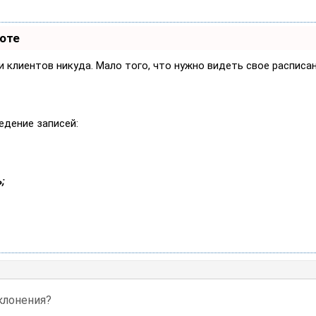
боте
си клиентов никуда. Мало того, что нужно видеть свое расписа
едение записей:
;