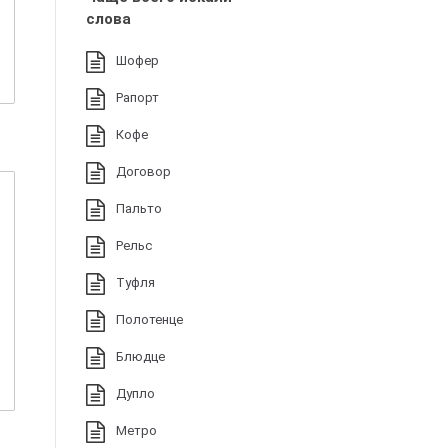
слова
Шофер
Рапорт
Кофе
Договор
Пальто
Рельс
Туфля
Полотенце
Блюдце
Дупло
Метро