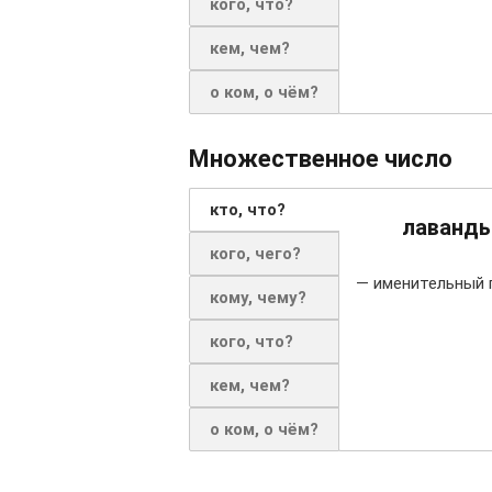
кого, что?
кем, чем?
о ком, о чём?
Множественное число
кто, что?
лаванд
кого, чего?
— именительный 
кому, чему?
кого, что?
кем, чем?
о ком, о чём?