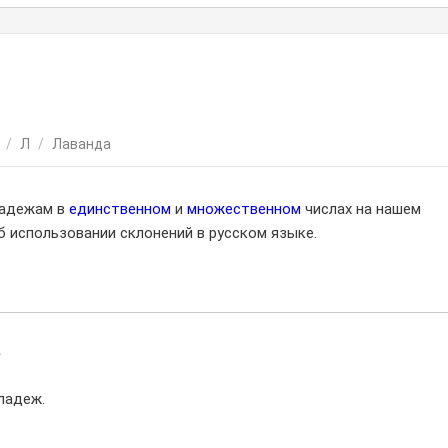
/
Л
/
Лаванда
падежам в
единственном
и
множественном
числах на нашем
 использовании склонений в русском языке.
а
падеж.