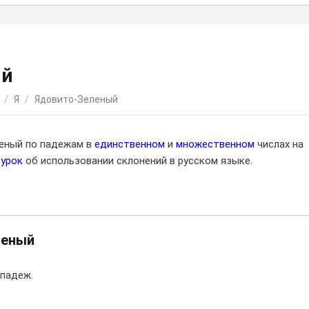
ый
/
Я
/
Ядовито-Зеленый
леный по падежам в
единственном
и
множественном
числах на
оурок
об использовании склонений в русском языке.
леный
падеж.