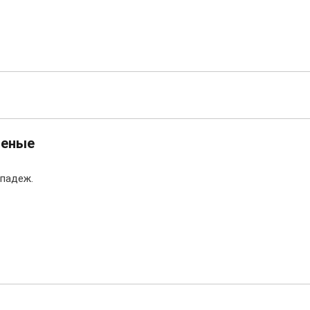
леные
падеж.