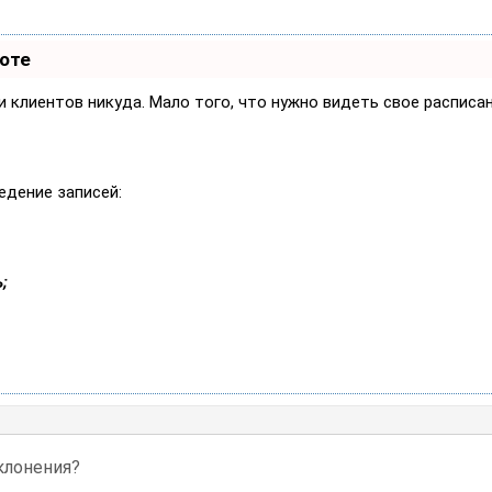
боте
си клиентов никуда. Мало того, что нужно видеть свое расписа
едение записей:
;