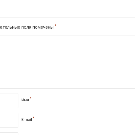
*
ательные поля помечены
*
Имя
*
E-mail