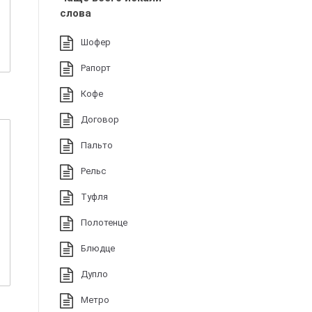
слова
Шофер
Рапорт
Кофе
Договор
Пальто
Рельс
Туфля
Полотенце
Блюдце
Дупло
Метро