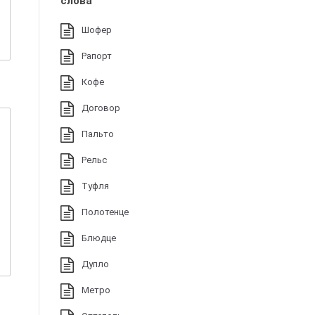
слова
Шофер
Рапорт
Кофе
Договор
Пальто
Рельс
Туфля
Полотенце
Блюдце
Дупло
Метро