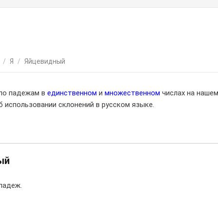
/
Я
/
Яйцевидный
 по падежам в
единственном
и
множественном
числах на наше
 использовании склонений в русском языке.
ый
падеж.