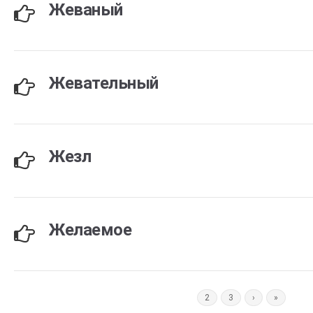
Жеваный
Жевательный
Жезл
Желаемое
1
2
3
›
»